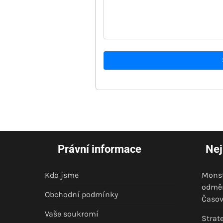
Právní informace
Nej
Kdo jsme
Monst
odměn
Obchodní podmínky
Časov
Vaše soukromí
Strat