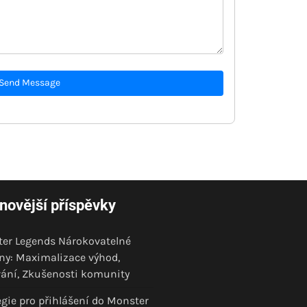
Send Message
novější příspěvky
er Legends Nárokovatelné
y: Maximalizace výhod,
ání, Zkušenosti komunity
egie pro přihlášení do Monster