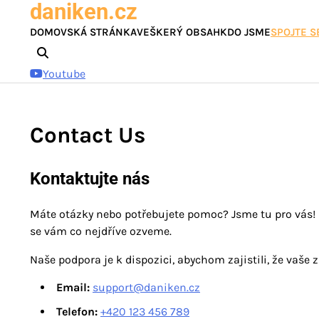
daniken.cz
Skip
to
DOMOVSKÁ STRÁNKA
VEŠKERÝ OBSAH
KDO JSME
SPOJTE S
content
Youtube
Contact Us
Kontaktujte nás
Máte otázky nebo potřebujete pomoc? Jsme tu pro vás!
se vám co nejdříve ozveme.
Naše podpora je k dispozici, abychom zajistili, že vaše 
Email:
support@daniken.cz
Telefon:
+420 123 456 789