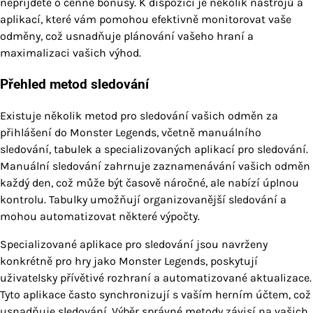
nepřijdete o cenné bonusy. K dispozici je několik nástrojů a
aplikací, které vám pomohou efektivně monitorovat vaše
odměny, což usnadňuje plánování vašeho hraní a
maximalizaci vašich výhod.
Přehled metod sledování
Existuje několik metod pro sledování vašich odměn za
přihlášení do Monster Legends, včetně manuálního
sledování, tabulek a specializovaných aplikací pro sledování.
Manuální sledování zahrnuje zaznamenávání vašich odměn
každý den, což může být časově náročné, ale nabízí úplnou
kontrolu. Tabulky umožňují organizovanější sledování a
mohou automatizovat některé výpočty.
Specializované aplikace pro sledování jsou navrženy
konkrétně pro hry jako Monster Legends, poskytují
uživatelsky přívětivé rozhraní a automatizované aktualizace.
Tyto aplikace často synchronizují s vaším herním účtem, což
usnadňuje sledování. Výběr správné metody závisí na vašich