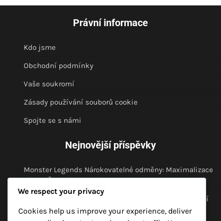
Právní informace
Kdo jsme
Obchodní podmínky
Vaše soukromí
Zásady používání souborů cookie
Spojte se s námi
Nejnovější příspěvky
Monster Legends Nárokovatelné odměny: Maximalizace
výhod, Časování, Zkušenosti komunity
We respect your privacy
Strategie pro přihlášení do Monster Legends: Zlepšení
nároků, Tipy od komunity, Maximální využití výhod
Cookies help us improve your experience, deliver