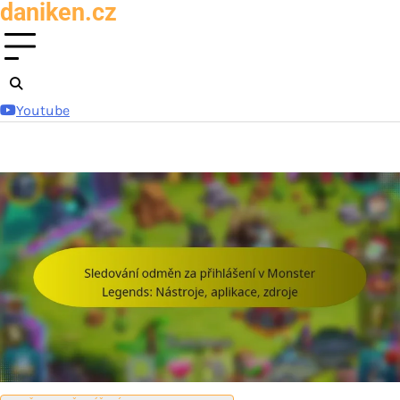
daniken.cz
Skip
to
content
Youtube