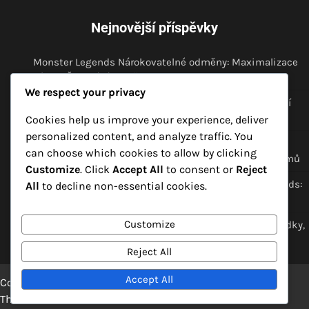
Nejnovější příspěvky
Monster Legends Nárokovatelné odměny: Maximalizace
výhod, Časování, Zkušenosti komunity
We respect your privacy
Strategie pro přihlášení do Monster Legends: Zlepšení
nároků, Tipy od komunity, Maximální využití výhod
Cookies help us improve your experience, deliver
personalized content, and analyze traffic. You
Monster Legends – Nárokovatelné zdarma dárky:
can choose which cookies to allow by clicking
Zkušenosti uživatelů, Běžné problémy, Řešení problémů
Customize
. Click
Accept All
to consent or
Reject
Oznámení o odměnách za přihlášení v Monster Legends:
All
to decline non-essential cookies.
Nastavení, Upozornění, Preference
Customize
Monster Legends Akce s Dárky Zdarma: Sezónní nabídky,
Dárky na omezenou dobu, Účast
Reject All
Accept All
Copyright © 2026
daniken.cz
Theme: Blog Point By
Artify
Themes
.