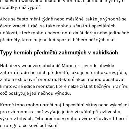
sledování webového obchodu vám může pomoci chytit tyto
nabídky, než vyprší.
Akce se často mění týdně nebo měsíčně, takže je výhodné se
často vracet. Hráči se také mohou účastnit speciálních
událostí, které mohou odemknout další dárky nebo jedinečné
předměty, které nejsou k dispozici během běžných akcí.
Typy herních předmětů zahrnutých v nabídkách
Nabídky v webovém obchodě Monster Legends obvykle
zahrnují řadu herních předmětů, jako jsou drahokamy, jídlo,
zlato a exkluzivní monstra. Některé akce mohou obsahovat
limitované edice monster, které nelze získat běžným hraním,
což poskytuje jedinečnou výhodu.
Kromě toho mohou hráči najít speciální skiny nebo vylepšení
pro svá monstra, což zvyšuje jejich vizuální přitažlivost a
výkon v bitvách. Tyto předměty mohou výrazně ovlivnit herní
strategii a celkové potěšení.