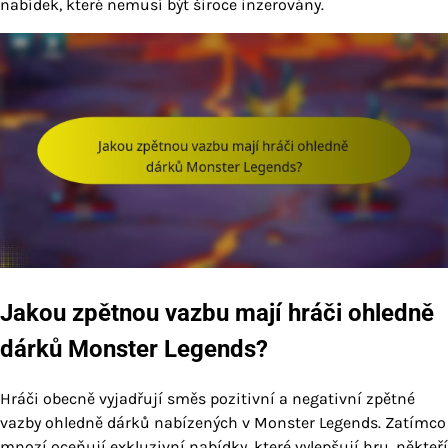
nabídek, které nemusí být široce inzerovány.
Jakou zpětnou vazbu mají hráči ohledně
dárků Monster Legends?
Hráči obecně vyjadřují směs pozitivní a negativní zpětné
vazby ohledně dárků nabízených v Monster Legends. Zatímco
mnozí oceňují exkluzivní nabídky, které vylepšují hru, někteří