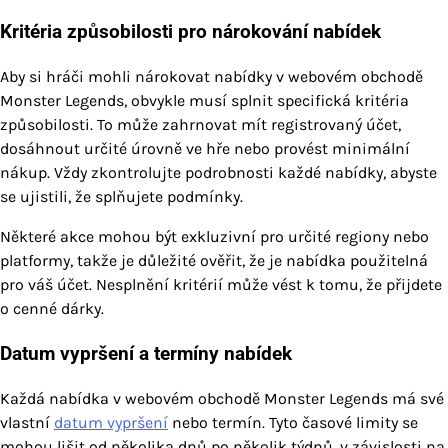
Kritéria způsobilosti pro nárokování nabídek
Aby si hráči mohli nárokovat nabídky v webovém obchodě
Monster Legends, obvykle musí splnit specifická kritéria
způsobilosti. To může zahrnovat mít registrovaný účet,
dosáhnout určité úrovně ve hře nebo provést minimální
nákup. Vždy zkontrolujte podrobnosti každé nabídky, abyste
se ujistili, že splňujete podmínky.
Některé akce mohou být exkluzivní pro určité regiony nebo
platformy, takže je důležité ověřit, že je nabídka použitelná
pro váš účet. Nesplnění kritérií může vést k tomu, že přijdete
o cenné dárky.
Datum vypršení a termíny nabídek
Každá nabídka v webovém obchodě Monster Legends má své
vlastní
datum vypršení
nebo termín. Tyto časové limity se
mohou lišit od několika dnů po několik týdnů, v závislosti na