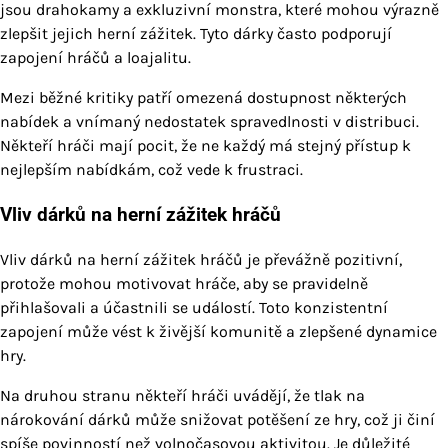
jsou drahokamy a exkluzivní monstra, které mohou výrazně
zlepšit jejich herní zážitek. Tyto dárky často podporují
zapojení hráčů a loajalitu.
Mezi běžné kritiky patří omezená dostupnost některých
nabídek a vnímaný nedostatek spravedlnosti v distribuci.
Někteří hráči mají pocit, že ne každý má stejný přístup k
nejlepším nabídkám, což vede k frustraci.
Vliv dárků na herní zážitek hráčů
Vliv dárků na herní zážitek hráčů je převážně pozitivní,
protože mohou motivovat hráče, aby se pravidelně
přihlašovali a účastnili se událostí. Toto konzistentní
zapojení může vést k živější komunitě a zlepšené dynamice
hry.
Na druhou stranu někteří hráči uvádějí, že tlak na
nárokování dárků může snižovat potěšení ze hry, což ji činí
spíše povinností než volnočasovou aktivitou. Je důležité