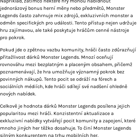
Například, zatímco některé hry mohou nabídnout
jednorázový bonus herní měny nebo předmětů, Monster
Legends často zahrnuje mix zdrojů, exkluzivních monster a
odměn specifických pro události. Tento přístup nejen udržuje
hru zajímavou, ale také poskytuje hráčům cenné nástroje
pro pokrok.
Pokud jde o zpětnou vazbu komunity, hráči často zdůrazňují
přitažlivost dárků Monster Legends. Mnozí oceňují
rovnováhu mezi bezplatným a placeným obsahem, přičemž
poznamenávají, že hra umožňuje významný pokrok bez
povinných nákupů. Tento pocit se odráží na fórech a
sociálních médiích, kde hráči sdílejí své nadšení ohledně
nových nabídek.
Celkově je hodnota dárků Monster Legends posílena jejich
popularitou mezi hráči. Konzistentní aktualizace a
exkluzivní nabídky vytvářejí pocit komunity a zapojení, které
mnoho jiných her těžko dosahuje. To činí Monster Legends
silným konkurentem na trhu mobilních her.