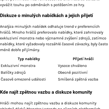
vyvážit touhu po odměnách s potěšením ze hry.
Diskuze o minulých nabídkách a jejich přijetí
Analýza minulých nabídek odhaluje trend v preferencích
hráčů. Mnoho hráčů preferovalo nabídky, které zahrnovaly
exkluzivní monstra nebo významné zvýšení zdrojů, zatímco
nabídky, které vyžadovaly rozsáhlé časové závazky, byly často
méně dobře přijímány.
Typ nabídky
Přijetí hráči
Exkluzivní monstra
Vysoce chváleno
Balíčky zdrojů
Obecně pozitivní
Časově omezené události
Smíšená zpětná vazba
Kde najít zpětnou vazbu a diskuze komunity
Hráči mohou najít zpětnou vazbu a diskuze komunity
ohledně dárků Monster Legends na různých platformách,